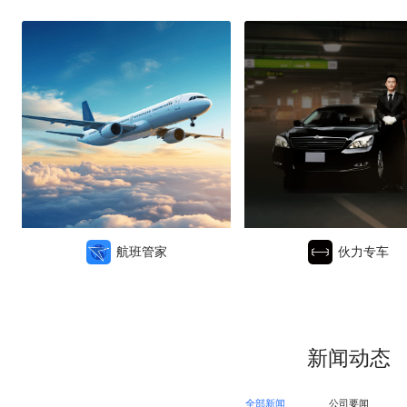
航班管家
伙力专车
新闻动态
全部新闻
公司要闻